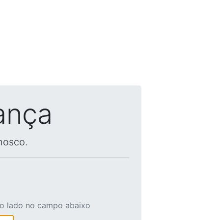
ança
nosco.
ao lado no campo abaixo