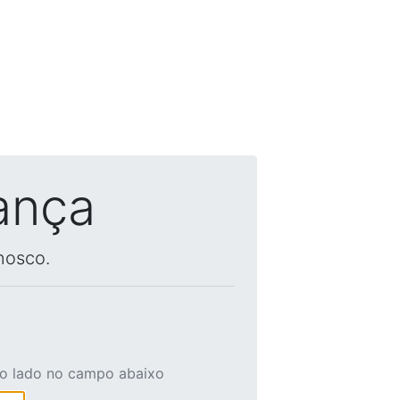
ança
nosco.
ao lado no campo abaixo