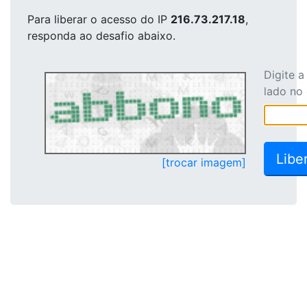
Para liberar o acesso
do IP
216.73.217.18
,
responda ao desafio abaixo.
Digite 
lado no
[trocar imagem]