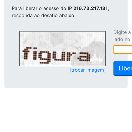
Para liberar o acesso
do IP
216.73.217.131
,
responda ao desafio abaixo.
Digite 
lado no
[trocar imagem]