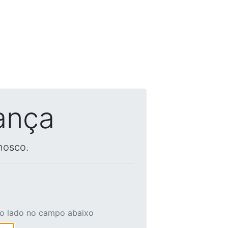
ança
nosco.
ao lado no campo abaixo