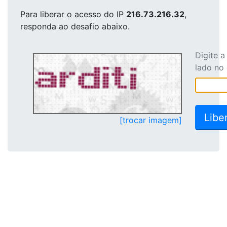
Para liberar o acesso
do IP
216.73.216.32
,
responda ao desafio abaixo.
Digite 
lado no
[trocar imagem]