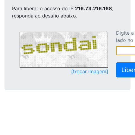
Para liberar o acesso
do IP
216.73.216.168
,
responda ao desafio abaixo.
Digite 
lado no
[trocar imagem]