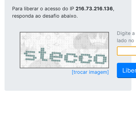
Para liberar o acesso
do IP
216.73.216.136
,
responda ao desafio abaixo.
Digite 
lado no
[trocar imagem]