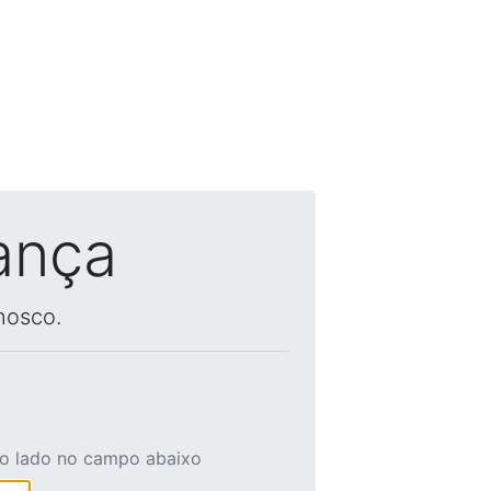
ança
nosco.
ao lado no campo abaixo