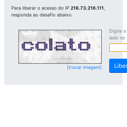
Para liberar o acesso
do IP
216.73.216.111
,
responda ao desafio abaixo.
Digite 
lado no
[trocar imagem]