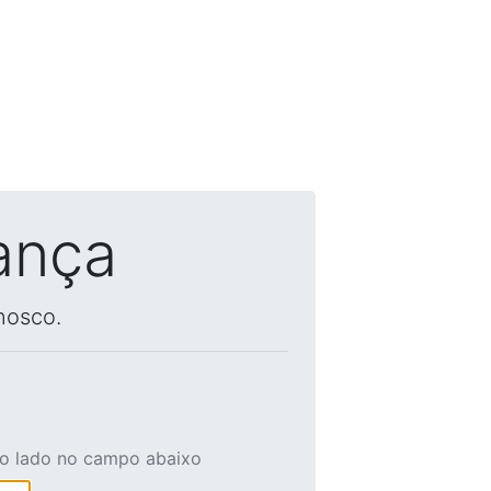
ança
nosco.
ao lado no campo abaixo