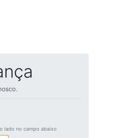
ança
nosco.
ao lado no campo abaixo