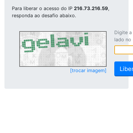
Para liberar o acesso
do IP
216.73.216.59
,
responda ao desafio abaixo.
Digite 
lado no
[trocar imagem]