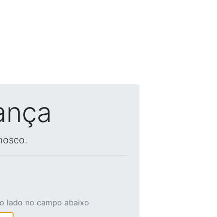
ança
nosco.
ao lado no campo abaixo