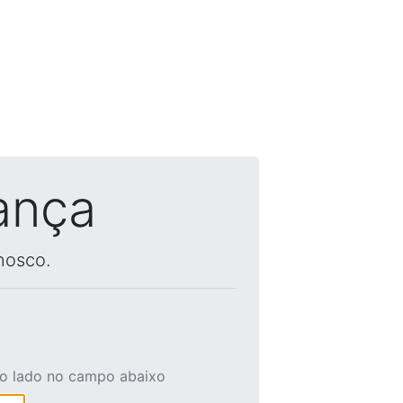
ança
nosco.
ao lado no campo abaixo