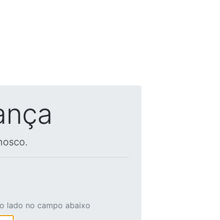
ança
nosco.
ao lado no campo abaixo