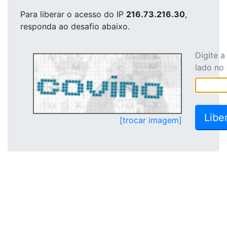
Para liberar o acesso
do IP
216.73.216.30
,
responda ao desafio abaixo.
Digite 
lado no
[trocar imagem]