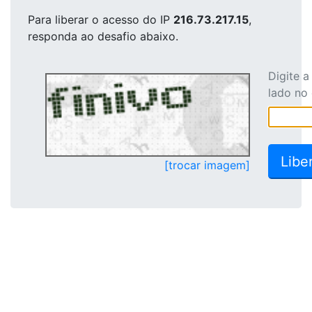
Para liberar o acesso
do IP
216.73.217.15
,
responda ao desafio abaixo.
Digite 
lado no
[trocar imagem]