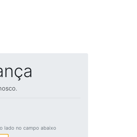
ança
nosco.
ao lado no campo abaixo