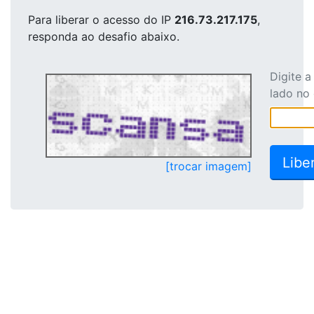
Para liberar o acesso
do IP
216.73.217.175
,
responda ao desafio abaixo.
Digite 
lado no
[trocar imagem]