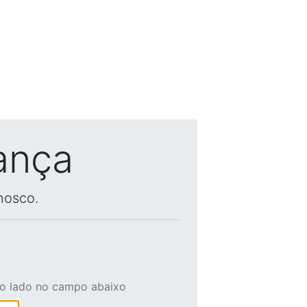
ança
nosco.
ao lado no campo abaixo