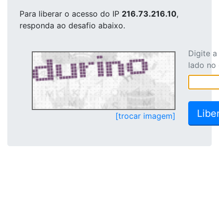
Para liberar o acesso
do IP
216.73.216.10
,
responda ao desafio abaixo.
Digite 
lado no
[trocar imagem]