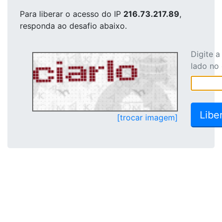
Para liberar o acesso
do IP
216.73.217.89
,
responda ao desafio abaixo.
Digite 
lado no
[trocar imagem]