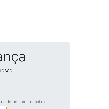
ança
nosco.
ao lado no campo abaixo