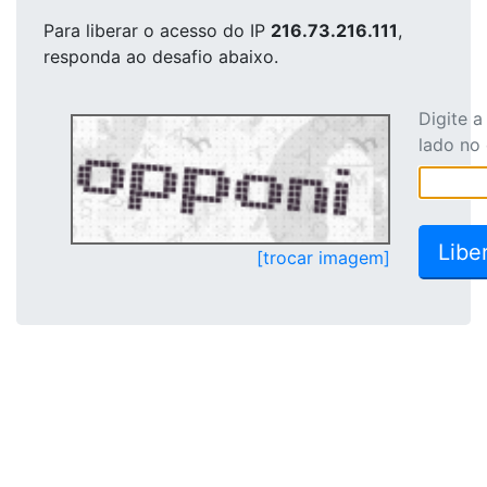
Para liberar o acesso
do IP
216.73.216.111
,
responda ao desafio abaixo.
Digite 
lado no
[trocar imagem]