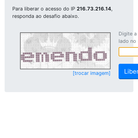
Para liberar o acesso
do IP
216.73.216.14
,
responda ao desafio abaixo.
Digite 
lado no
[trocar imagem]