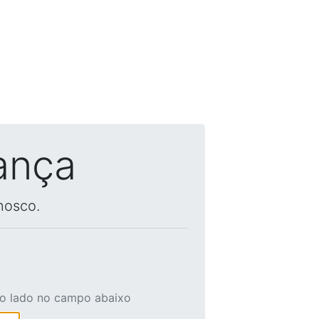
ança
nosco.
ao lado no campo abaixo