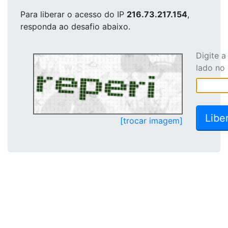
Para liberar o acesso
do IP
216.73.217.154
,
responda ao desafio abaixo.
Digite 
lado no
[trocar imagem]