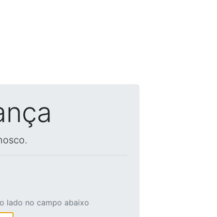
ança
nosco.
ao lado no campo abaixo