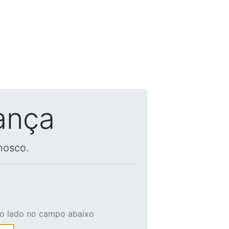
ança
nosco.
ao lado no campo abaixo