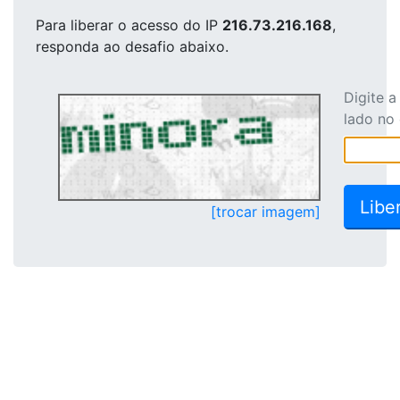
Para liberar o acesso
do IP
216.73.216.168
,
responda ao desafio abaixo.
Digite 
lado no
[trocar imagem]