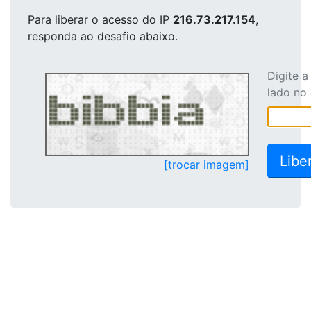
Para liberar o acesso
do IP
216.73.217.154
,
responda ao desafio abaixo.
Digite 
lado no
[trocar imagem]