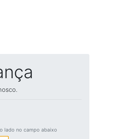
ança
nosco.
ao lado no campo abaixo