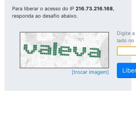
Para liberar o acesso
do IP
216.73.216.168
,
responda ao desafio abaixo.
Digite 
lado no
[trocar imagem]