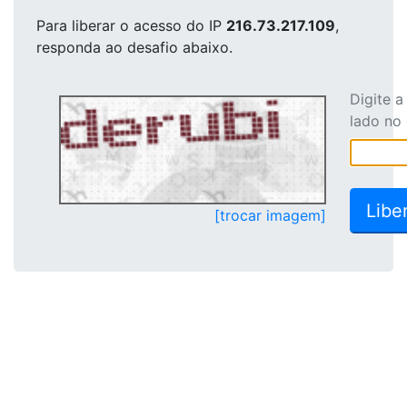
Para liberar o acesso
do IP
216.73.217.109
,
responda ao desafio abaixo.
Digite 
lado no
[trocar imagem]