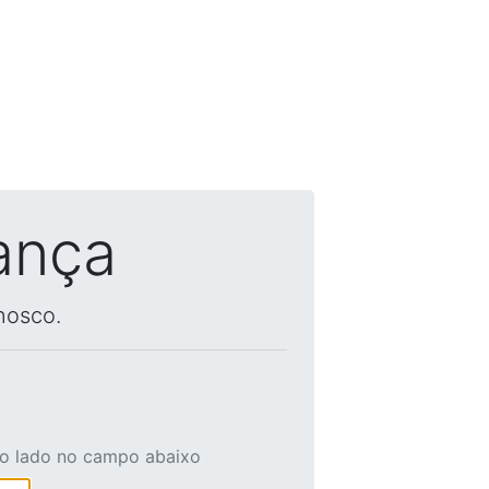
ança
nosco.
ao lado no campo abaixo