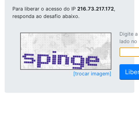
Para liberar o acesso
do IP
216.73.217.172
,
responda ao desafio abaixo.
Digite 
lado no
[trocar imagem]