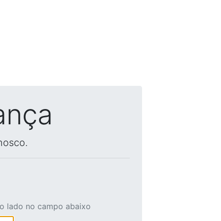
ança
nosco.
ao lado no campo abaixo