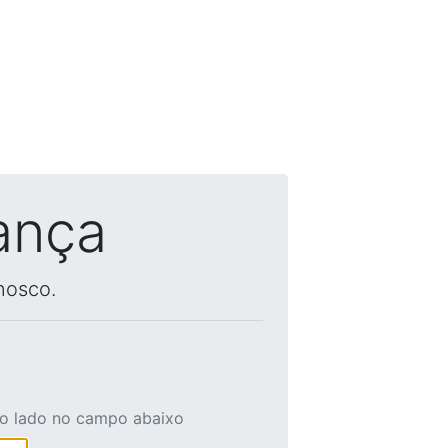
ança
nosco.
ao lado no campo abaixo