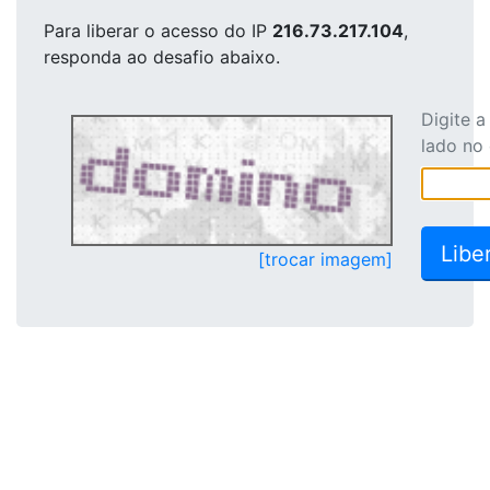
Para liberar o acesso
do IP
216.73.217.104
,
responda ao desafio abaixo.
Digite 
lado no
[trocar imagem]