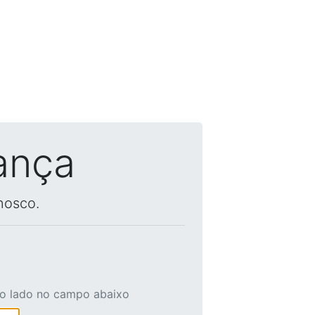
ança
nosco.
ao lado no campo abaixo