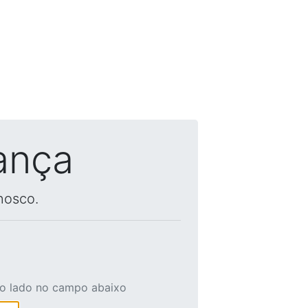
ança
nosco.
ao lado no campo abaixo