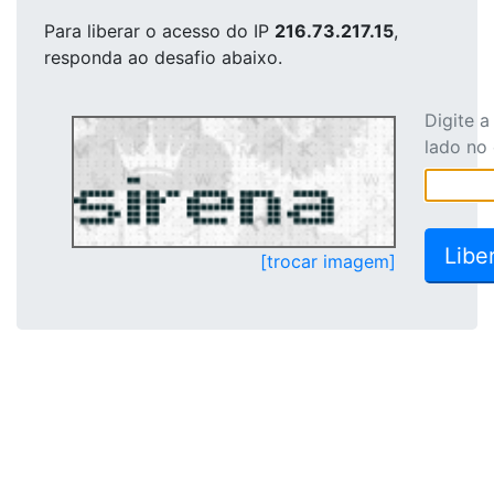
Para liberar o acesso
do IP
216.73.217.15
,
responda ao desafio abaixo.
Digite 
lado no
[trocar imagem]