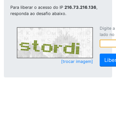
Para liberar o acesso
do IP
216.73.216.136
,
responda ao desafio abaixo.
Digite 
lado no
[trocar imagem]