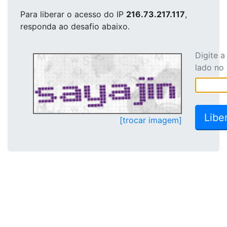
Para liberar o acesso
do IP
216.73.217.117
,
responda ao desafio abaixo.
Digite 
lado no
[trocar imagem]