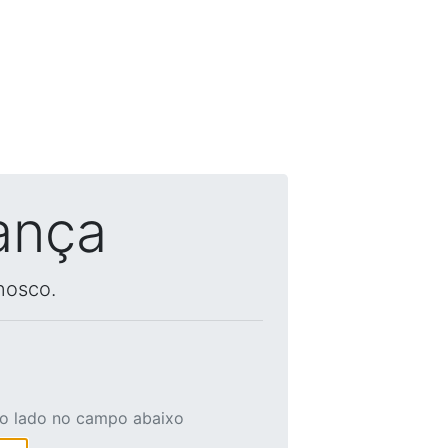
ança
nosco.
ao lado no campo abaixo