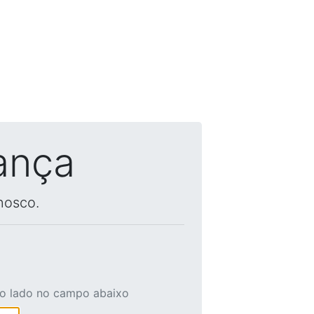
ança
nosco.
ao lado no campo abaixo