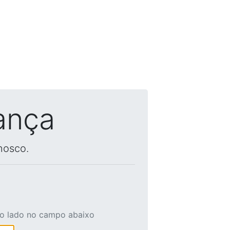
ança
nosco.
ao lado no campo abaixo