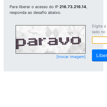
Para liberar o acesso
do IP
216.73.216.14
,
responda ao desafio abaixo.
Digite 
lado no
[trocar imagem]